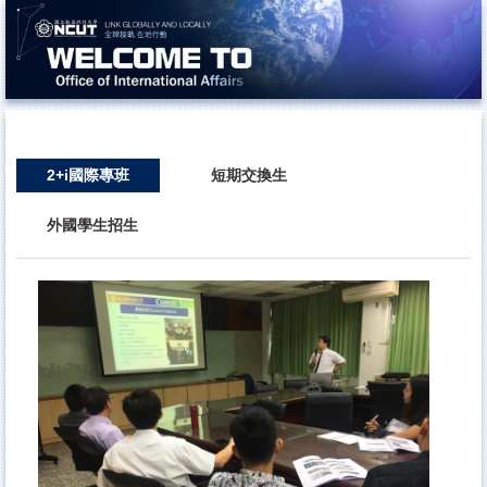
跳
到
主
要
內
容
區
2+i國際專班
短期交換生
外國學生招生