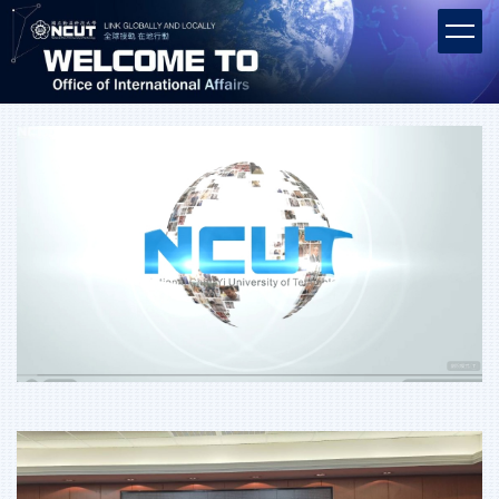
跳
到
主
要
內
容
區