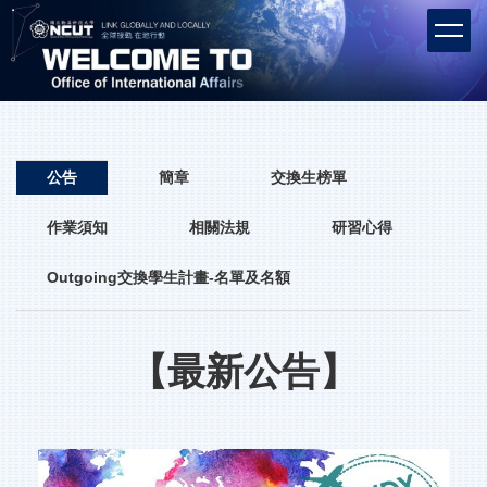
跳
到
主
要
內
容
區
公告
簡章
交換生榜單
作業須知
相關法規
研習心得
Outgoing交換學生計畫-名單及名額
【最新公告】