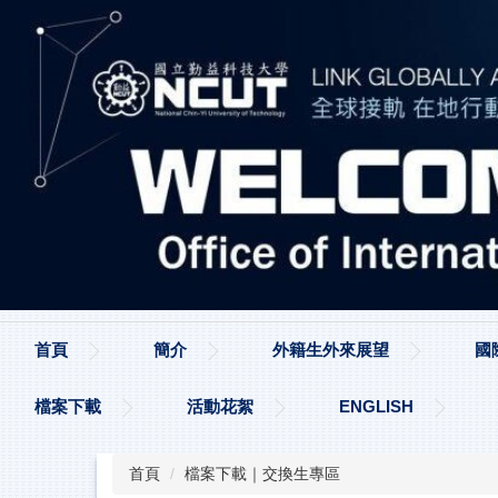
跳
到
主
要
內
容
區
首頁
簡介
外籍生外來展望
國
檔案下載
活動花絮
ENGLISH
首頁
檔案下載｜交換生專區