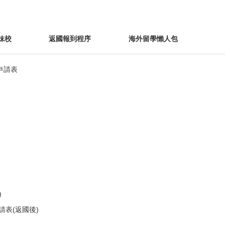
妹校
返國報到程序
海外留學懶人包
申請表
)
表(返國後)