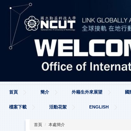
跳
到
主
要
內
容
區
首頁
簡介
外籍生外來展望
國
檔案下載
活動花絮
ENGLISH
首頁
本處簡介