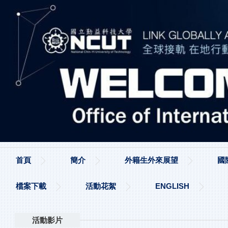
跳
到
主
要
內
容
區
首頁
簡介
外籍生外來展望
國
檔案下載
活動花絮
ENGLISH
活動影片