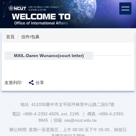
跳
到
主
要
內
容
首頁
信件/包裹
區
MAIL-Daren Wunarco(court letter)
友善列印
分享
地址: 411030臺中市太平區坪林里中山路二段57號
電話: +886-4-2392-4505, ext. 2195 ｜ 傳真: +886-4-2393-
9845 ｜信箱: oia@ncut.edu.tw
辦公時間: 星期一至星期五，上午 08:00 至下午 05:00，例假日
及國定假日不開放