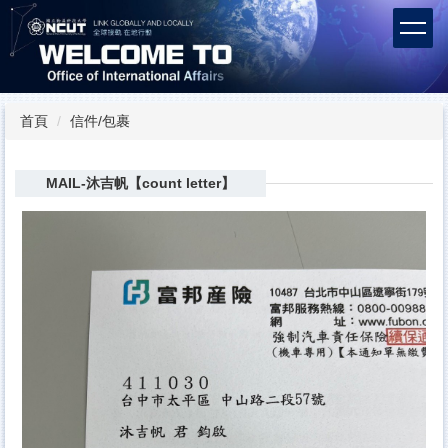
跳
到
主
要
內
容
首頁
信件/包裹
區
MAIL-沐吉帆【count letter】