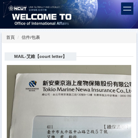
跳
到
主
要
內
容
首頁
信件/包裹
區
MAIL-艾維【court letter】