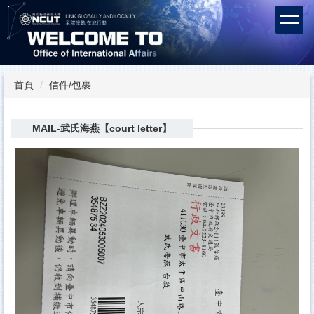
跳
到
主
要
內
容
首頁
信件/包裹
區
MAIL-武氏海燕【court letter】