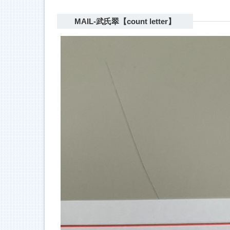
MAIL-武氏翠【count letter】