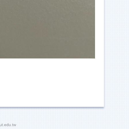
t.edu.tw