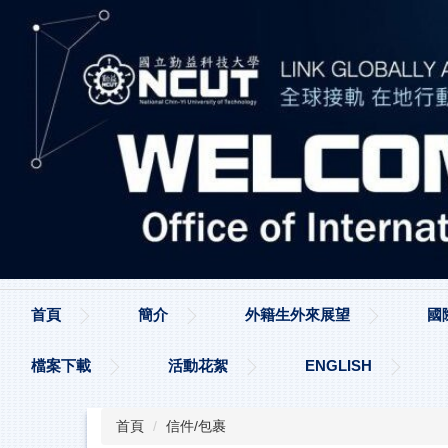
跳
到
主
要
內
容
區
首頁
簡介
外籍生外來展望
國
檔案下載
活動花絮
ENGLISH
首頁
信件/包裹