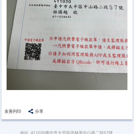
友善列印
分享
地址: 411030臺中市太平區坪林里中山路二段57號