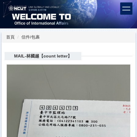
跳
到
主
要
內
容
首頁
信件/包裹
區
MAIL-林國越【count letter】