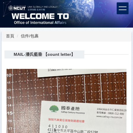
跳
到
主
要
內
容
首頁
信件/包裹
區
MAIL-潘氏藍垂 【count letter】