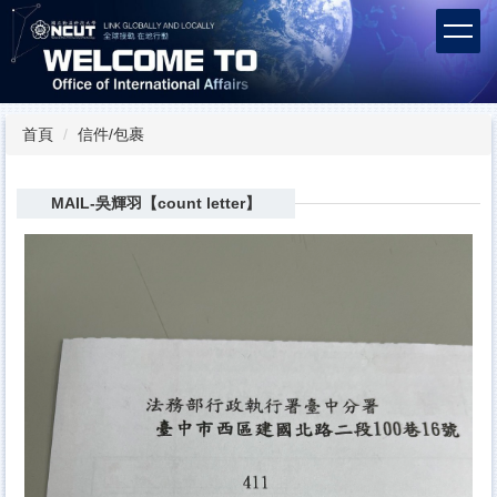
跳
到
主
要
內
容
首頁
信件/包裹
區
MAIL-吳輝羽【count letter】