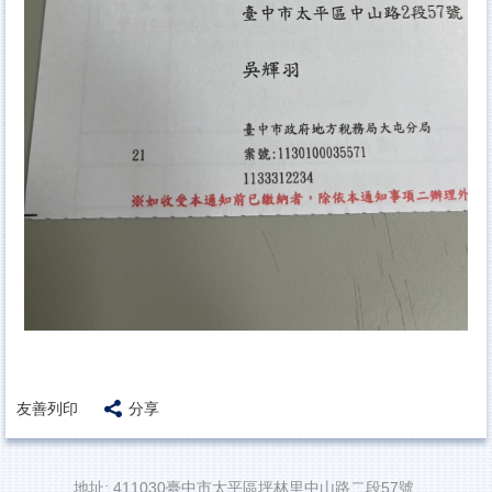
友善列印
分享
地址: 411030臺中市太平區坪林里中山路二段57號