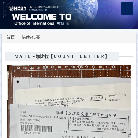
跳
到
主
要
內
容
首頁
信件/包裹
區
ＭＡＩＬ－娜比拉【ＣＯＵＮＴ ＬＥＴＴＥＲ】