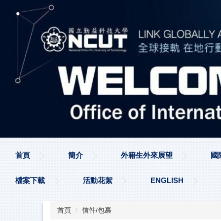
跳
到
主
要
內
容
區
首頁
簡介
外籍生外來展望
國
檔案下載
活動花絮
ENGLISH
首頁
信件/包裹