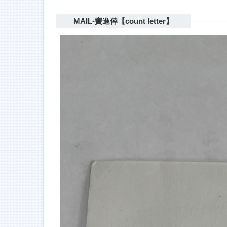
MAIL-竇進倖【count letter】