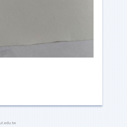
t.edu.tw