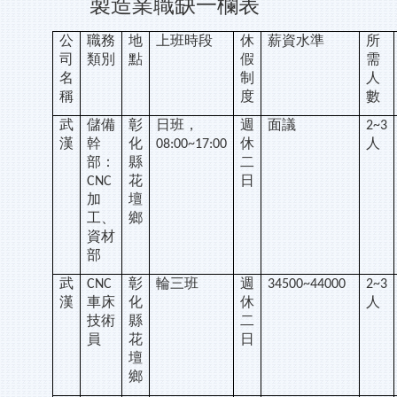
製造業職缺一欄表
公
職務
地
上班時段
休
薪資水準
所
司
類別
點
假
需
名
制
人
稱
度
數
武
儲備
彰
日班，
週
面議
2~3
漢
幹
化
休
人
08:00~17:00
部：
縣
二
花
日
CNC
加
壇
工、
鄉
資材
部
武
彰
輪三班
週
CNC
34500~44000
2~3
漢
車床
化
休
人
技術
縣
二
員
花
日
壇
鄉