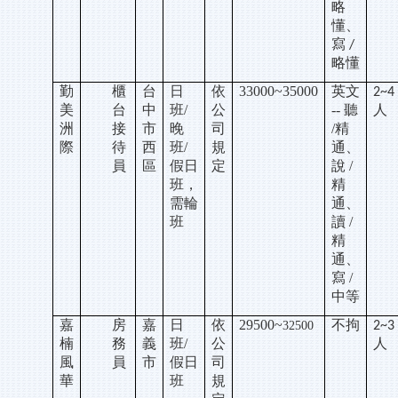
略
懂、
寫
/
略懂
勤
櫃
台
日
依
33000~35000
英文
2~4
美
台
中
班/
公
-- 聽
人
洲
接
市
晚
司
/精
際
待
西
班/
規
通、
員
區
假日
定
說 /
班，
精
需輪
通、
班
讀 /
精
通、
寫 /
中等
嘉
房
嘉
日
依
29500~
不拘
32500
2~3
楠
務
義
班/
公
人
風
員
市
假日
司
華
班
規