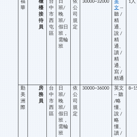
福
櫃
台
日
依
英
人
30000~32000
1
華
檯
中
班
公
文
/
--
接
市
晚
司
聽
/
待
西
班
規
精
/
員
屯
假日
定
通、
區
班，
說
/
需輪
精
班
通、
讀
/
精
通、
寫
/
精通
勤
房
台
日
依
英文
30000~36000
8~1
美
務
中
班
公
聽
/
--
洲
員
市
晚
司
略
/
際
西
班
規
懂、
/
區
假日
定
說
/
班，
略
需輪
懂、
班
讀
/