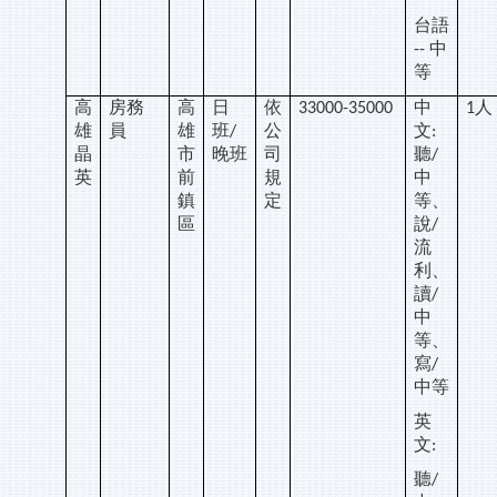
台語
中
--
等
高
房務
高
日
依
中
人
33000-35000
1
雄
員
雄
班
公
文
/
:
晶
市
晚班
司
聽
/
英
前
規
中
鎮
定
等、
區
說
/
流
利、
讀
/
中
等、
寫
/
中等
英
文
:
聽
/