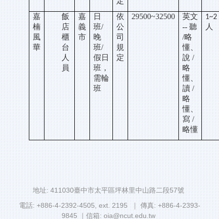
定
嘉
飯
嘉
日
依
29500~32500
英文
1~2
楠
店
義
班/
公
-- 聽
人
風
櫃
市
晚
司
/略
華
台
班/
規
懂、
人
假日
定
說 /
員
班，
略
需輪
懂、
班
讀 /
略
懂、
寫 /
略懂
地址: 411030臺中市太平區坪林里中山路二段57號
電話: +886-4-2392-4505, ext. 2195 ｜ 傳真: +886-4-2393-
9845 ｜信箱: oia@ncut.edu.tw