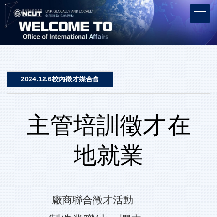
跳
到
主
要
內
容
區
2024.12.6校內徵才媒合會
主管培訓徵才
在
地就業
廠商聯合徵才活動