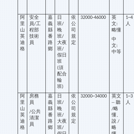
阿
安全
嘉
日
依
英
32000-46000
1~4
里
員
工
義
班
公
文
人
/
/
:
山
程部
縣
晚
司
略懂
英
技術
番
班
規
/
中
迪
員
路
大夜
定
文
:
格
鄉
班
/
中等
假日
班
須
(
配合
輪
班
)
阿
房務
嘉
日
依
英文
32000~34000
1~3
里
員
義
班
公
聽
人
/
--
山
縣
晚
司
略
/
公共
/
英
番
班
規
懂、
/
清潔
迪
路
大夜
定
說
/
員
格
鄉
班
略
/
假日
懂、