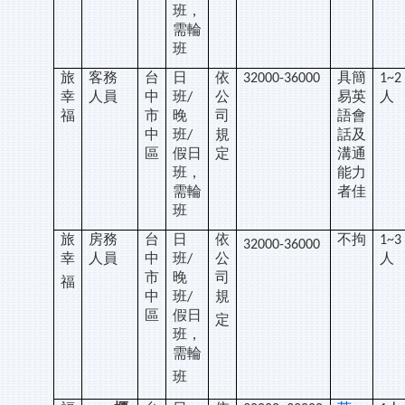
班，
需輪
班
旅
客務
台
日
依
具簡
32000-36000
1~2
幸
人員
中
班
公
易英
人
/
福
市
晚
司
語會
中
班
規
話及
/
區
假日
定
溝通
班，
能力
需輪
者佳
班
旅
房務
台
日
依
不拘
1~3
32000-36000
幸
人員
中
班
公
人
/
市
晚
司
福
中
班
規
/
區
假日
定
班，
需輪
班