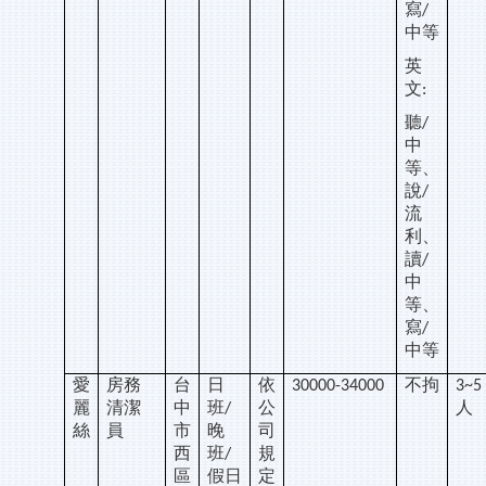
寫
/
中等
英
文
:
聽
/
中
等、
說
/
流
利、
讀
/
中
等、
寫
/
中等
愛
房務
台
日
依
不拘
30000-34000
3~5
麗
清潔
中
班
公
人
/
絲
員
市
晚
司
西
班
規
/
區
假日
定