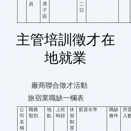
員
潭
二
子
日
區
主管培訓徵才
在
地就業
廠商聯合徵才活動
旅宿業職缺一欄表
公
職務
地
上班
休
薪資水準
職缺
所
司
類別
點
時段
假
條件
人
名
制
稱
度