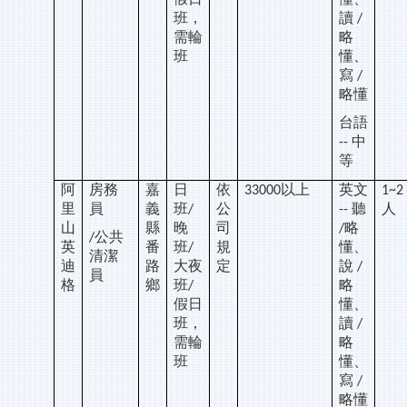
班，
讀
/
需輪
略
班
懂、
寫
/
略懂
台語
中
--
等
阿
房務
嘉
日
依
以上
英文
33000
1~2
里
員
義
班
公
聽
人
/
--
山
縣
晚
司
略
/
公共
/
英
番
班
規
懂、
/
清潔
迪
路
大夜
定
說
/
員
格
鄉
班
略
/
假日
懂、
班，
讀
/
需輪
略
班
懂、
寫
/
略懂