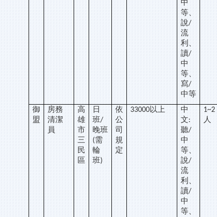
中
等、
說
/
流
利、
讀
/
中
等、
寫
/
中等
御
房務
高
日
依
以上
中
33000
1~2
盟
清潔
雄
班
公
文
人
/
:
員
市
晚班
司
聽
/
三
需
規
中
(
民
輪
定
等、
區
班
說
)
/
流
利、
讀
/
中
等、