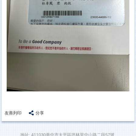
友善列印
分享
地址: 411030臺中市太平區坪林里中山路二段57號