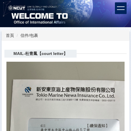
跳
到
主
要
內
容
首頁
信件/包裹
區
MAIL-杜青鳳【court letter】