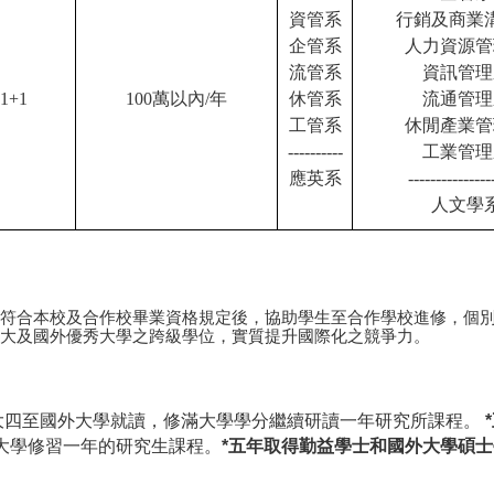
資管系
行銷及商業
企管系
人力資源管
流管系
資訊管理
1+1
100萬以內/年
休管系
流通管理
工管系
休閒產業管
----------
工業管理
應英系
---------------
人文學
符合本校及合作校畢業資格規定後，協助學生至合作學校進修，個
大及國外優秀大學之跨級學位，實質提升國際化之競爭力。
就讀，大四至國外大學就讀，修滿大學學分繼續研讀一年研究所課程。
外大學修習一年的研究生課程。
*五年取得勤益學士和國外大學碩