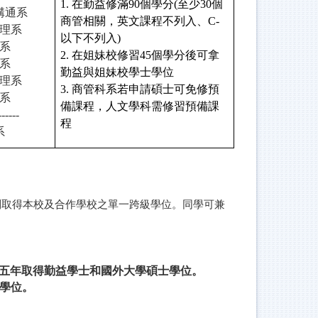
1. 在勤益修滿90個學分(至少30個
溝通系
商管相關，英文課程不列入、C-
理系
以下不列入)
系
2. 在姐妹校修習45個學分後可拿
系
勤益與姐妹校學士學位
理系
3. 商管科系若申請碩士可免修預
系
備課程，人文學科需修習預備課
------
程
系
別取得本校及合作學校之單一跨級學位。同學可兼
*五年取得勤益學士和國外大學碩士學位。
士學位。