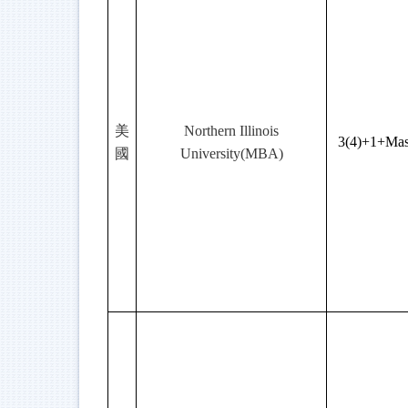
美
Northern Illinois
3(4)+1+Mas
國
University(MBA)