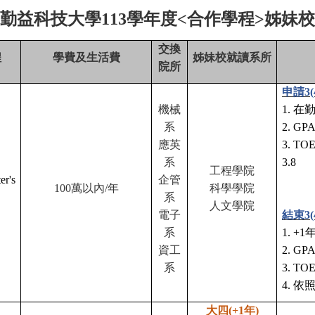
勤益科技大學113學年度<合作學程>姊妹
交換
程
學費及生活費
姊妹校就讀系所
院所
申請3(
機械
1.
在勤
系
2. GP
應英
3. TOE
系
3.8
工程學院
er's
企管
100
萬以內/年
科學學院
系
人文學院
電子
結束3
系
1. +1
年
資工
2. G
系
3. TO
4. 
大四(+1年)