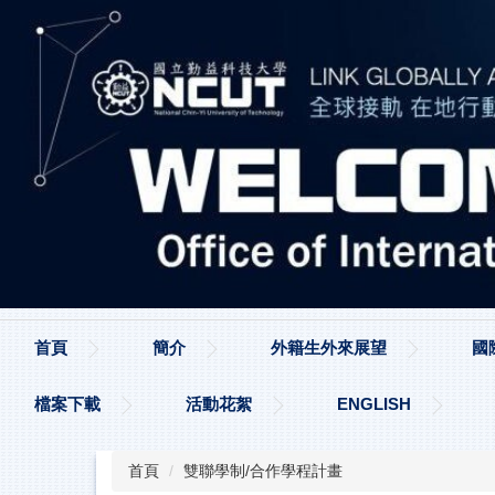
跳
到
主
要
內
容
區
首頁
簡介
外籍生外來展望
國
檔案下載
活動花絮
ENGLISH
首頁
雙聯學制/合作學程計畫