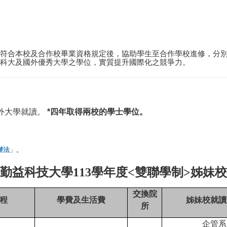
符合本校及合作校畢業資格規定後，協助學生至合作學校進修，分
科大及國外優秀大學之學位，實質提升國際化之競爭力。
國外大學就讀。
*四年取得兩校的學士學位。
辦法
」。
勤益科技大學113學年度<雙聯學制>姊妹
交換院
程
學費及生活費
姊妹校就讀
所
企管系