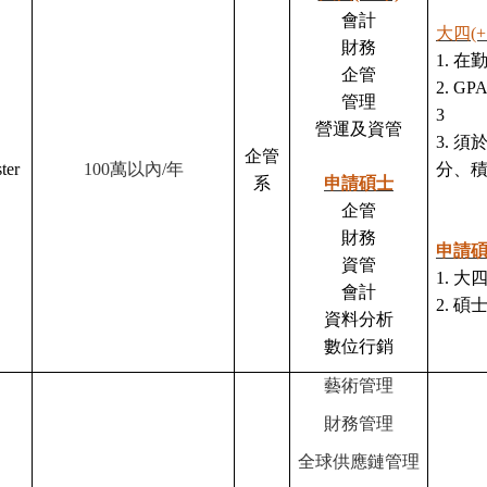
會計
大四(+
財務
1.
在勤
企管
2. 
管理
3
營運及資管
3. 
企管
ter
100
萬以內/年
分、積
系
申請碩士
企管
財務
申請
資管
1.
大四
會計
2. 
資料分析
數位行銷
藝術管理
財務管理
全球供應鏈管理