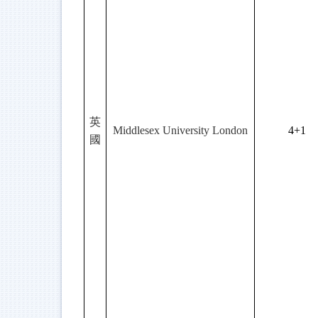
英
Middlesex University London
4+1
國