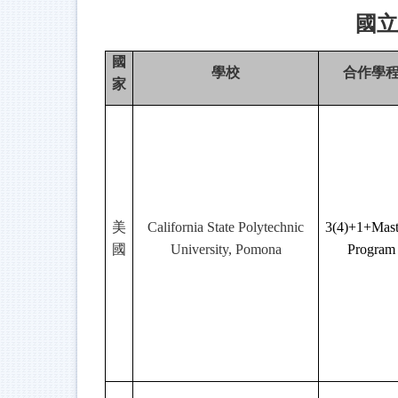
國立
國
學校
合作
學
家
美
California State Polytechnic
3(4)+1+Mast
國
University, Pomona
Program