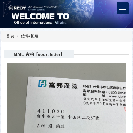
跳
到
主
要
內
容
首頁
信件/包裹
區
MAIL-古柏【court letter】