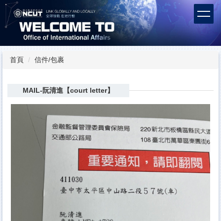
跳
到
主
要
內
容
首頁
信件/包裹
區
MAIL-阮清進【court letter】