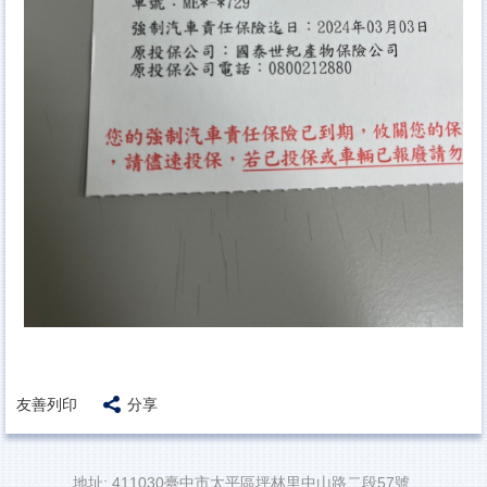
友善列印
分享
地址: 411030臺中市太平區坪林里中山路二段57號