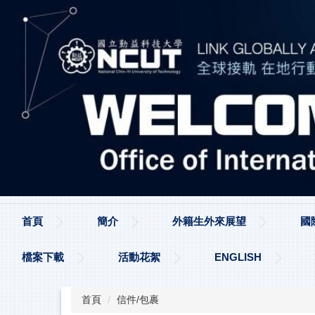
跳
到
主
要
內
容
區
首頁
簡介
外籍生外來展望
國
檔案下載
活動花絮
ENGLISH
首頁
信件/包裹