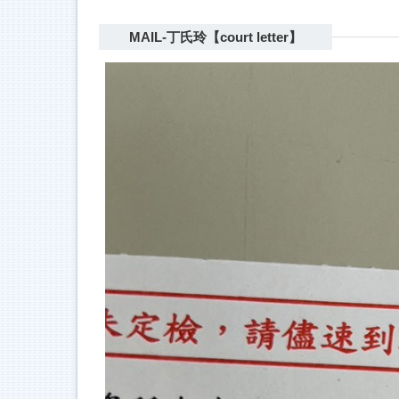
MAIL-丁氏玲【court letter】