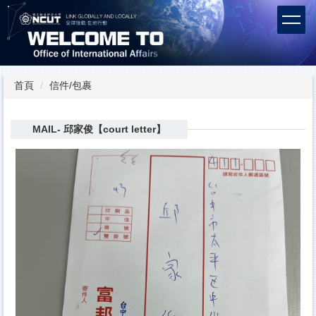
跳
到
主
要
內
容
首頁
信件/包裹
區
MAIL- 邱家俊【court letter】