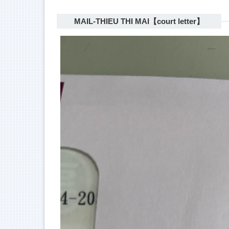
MAIL-THIEU THI MAI【court letter】