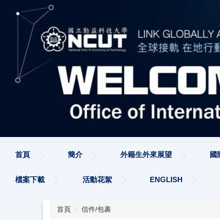
跳
到
主
要
內
容
區
首頁
簡介
外籍生外來展望
國
檔案下載
活動花絮
ENGLISH
首頁
信件/包裹