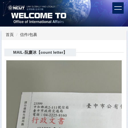
跳
到
主
要
內
容
首頁
信件/包裹
區
MAIL-阮慶冰【count letter】