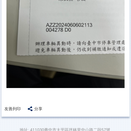
友善列印
分享
地址: 411030臺中市太平區坪林里中山路二段57號