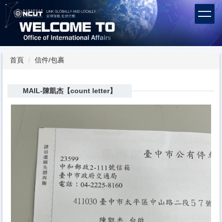
跳
到
主
要
內
容
首頁
信件/包裹
區
MAIL-陳凱杰【count letter】