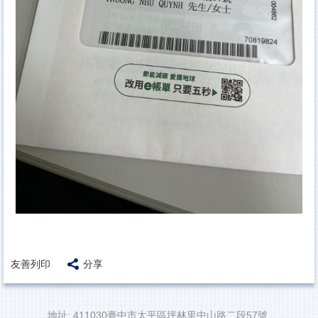
友善列印
分享
地址: 411030臺中市太平區坪林里中山路二段57號