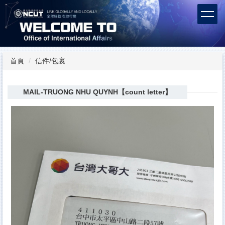
跳
到
主
要
內
容
首頁
信件/包裹
區
MAIL-TRUONG NHU QUYNH【count letter】