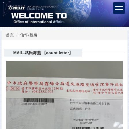
跳
到
主
要
內
容
首頁
信件/包裹
區
MAIL-武氏海燕 【count letter】