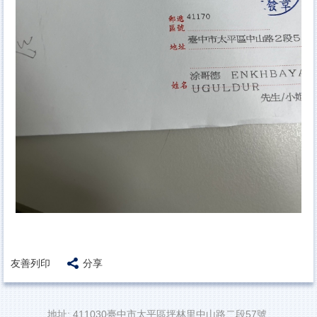
友善列印
分享
地址: 411030臺中市太平區坪林里中山路二段57號