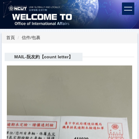
跳
到
主
要
內
容
首頁
信件/包裹
區
MAIL-阮友約【count letter】