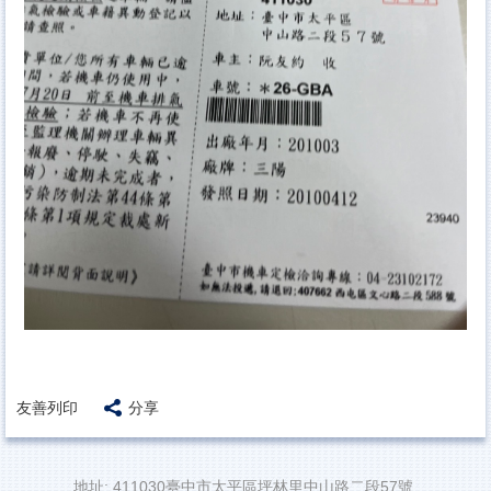
友善列印
分享
地址: 411030臺中市太平區坪林里中山路二段57號