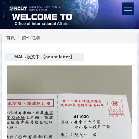
跳
到
主
要
內
容
首頁
信件/包裹
區
MAIL-阮文中 【count letter】