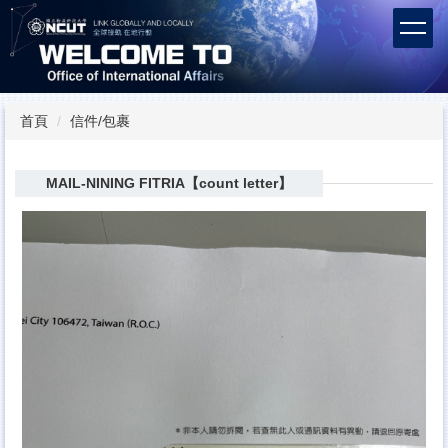
跳
到
主
要
內
容
首頁
信件/包裹
區
MAIL-NINING FITRIA【count letter】