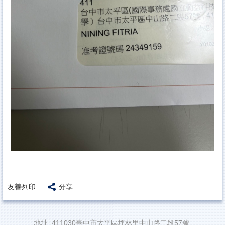
友善列印
分享
地址: 411030臺中市太平區坪林里中山路二段57號