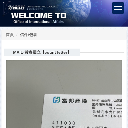
跳
到
主
要
內
容
首頁
信件/包裹
區
MAIL-黃春國立【count letter】