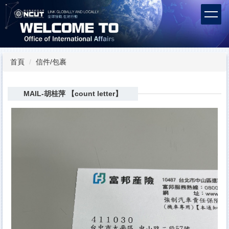
跳
到
主
要
內
容
首頁
信件/包裹
區
MAIL-胡桂萍 【count letter】