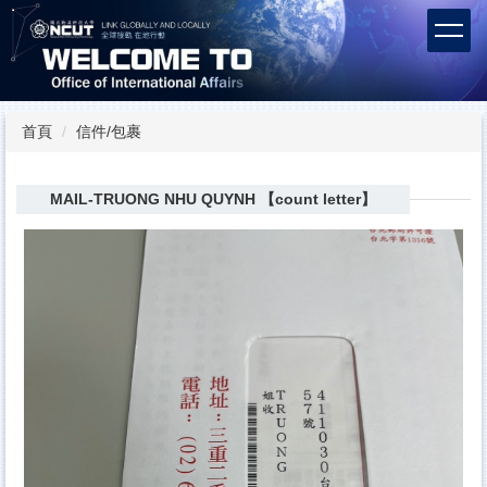
跳
到
主
要
內
容
首頁
信件/包裹
區
MAIL-TRUONG NHU QUYNH 【count letter】