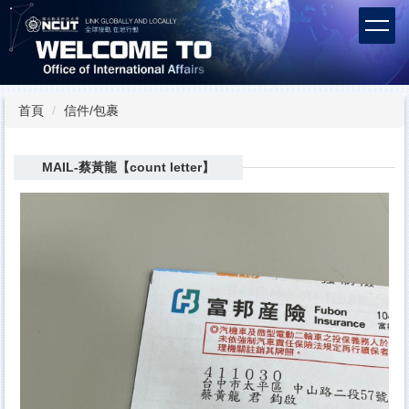
跳
到
主
要
內
容
首頁
信件/包裹
區
MAIL-蔡黃龍【count letter】