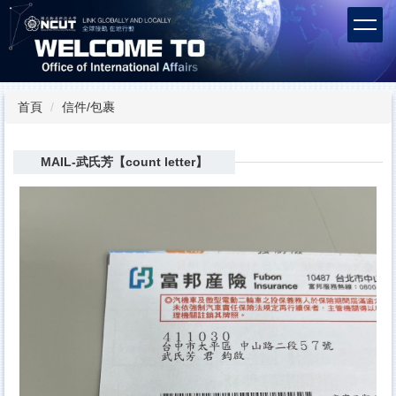
跳
到
主
要
內
容
首頁
信件/包裹
區
MAIL-武氏芳【count letter】