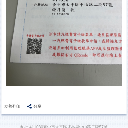
友善列印
分享
地址: 411030臺中市太平區坪林里中山路二段57號