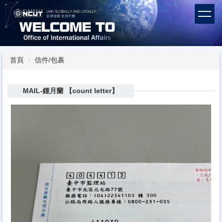
跳
到
主
要
內
容
首頁
信件/包裹
區
MAIL-鍾月蘭 【count letter】