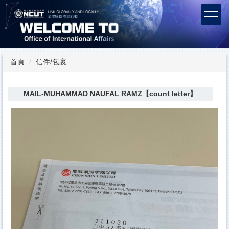
跳
到
主
要
內
容
首頁
信件/包裹
區
MAIL-MUHAMMAD NAUFAL RAMZ【count letter】