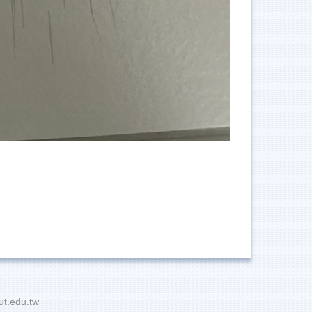
t.edu.tw