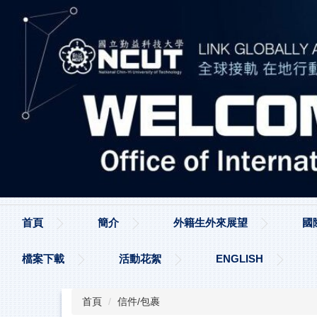
跳
到
主
要
內
容
區
首頁
簡介
外籍生外來展望
國
檔案下載
活動花絮
ENGLISH
首頁
信件/包裹