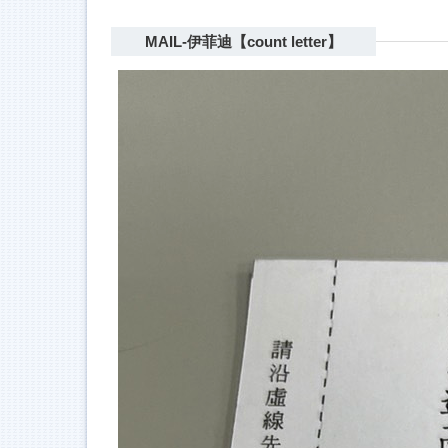
MAIL-伊菲迪【count letter】