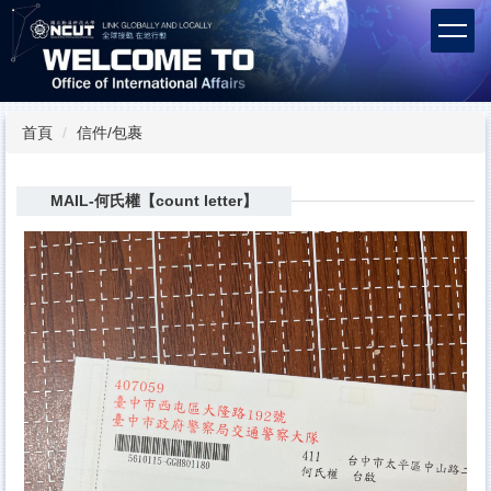
跳
到
主
要
內
容
首頁
信件/包裹
區
MAIL-何氏權【count letter】