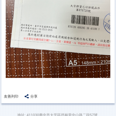
友善列印
分享
地址: 411030臺中市太平區坪林里中山路二段57號