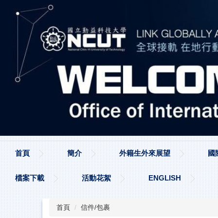
跳
到
主
要
內
容
區
首頁
簡介
外籍生外來展望
國
檔案下載
活動花絮
ENGLISH
首頁
信件/包裹