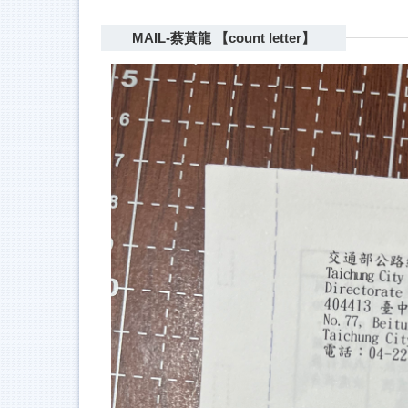
MAIL-蔡黃龍 【count letter】