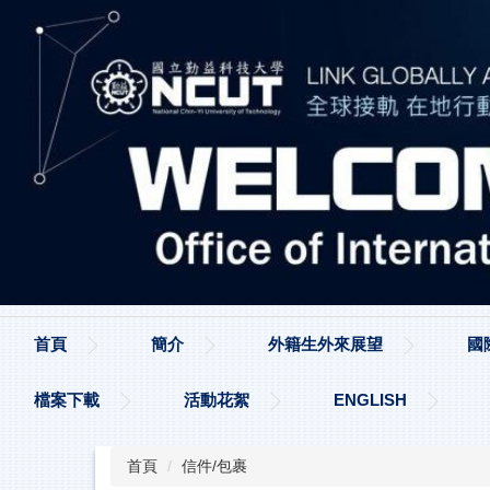
跳
到
主
要
內
容
區
首頁
簡介
外籍生外來展望
國
檔案下載
活動花絮
ENGLISH
首頁
信件/包裹