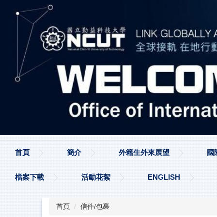
跳
到
主
要
內
容
區
首頁
簡介
外籍生外來展望
國
檔案下載
活動花絮
ENGLISH
首頁
信件/包裹