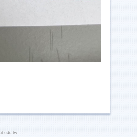
t.edu.tw