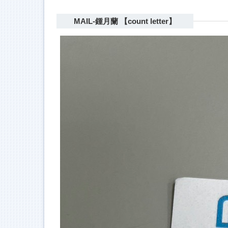
MAIL-鍾月蘭 【count letter】