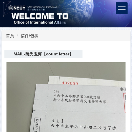
跳
到
主
要
內
容
首頁
信件/包裹
區
MAIL-阮氏玉河【count letter】