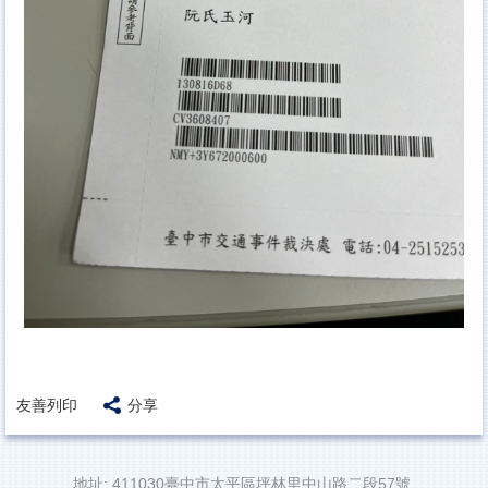
友善列印
分享
地址: 411030臺中市太平區坪林里中山路二段57號