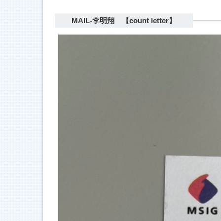
MAIL-李明翔 【count letter】