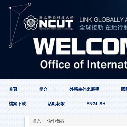
跳
到
主
要
內
容
區
首頁
簡介
外籍生外來展望
國
檔案下載
活動花絮
ENGLISH
首頁
信件/包裹