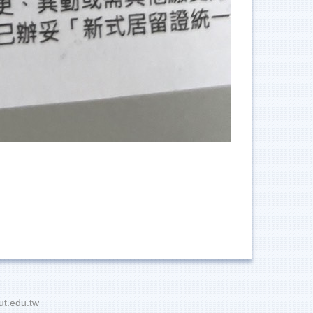
t.edu.tw