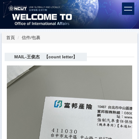
跳
到
主
要
內
容
首頁
信件/包裹
區
MAIL-王俊杰 【count letter】