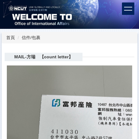
跳
到
主
要
內
容
首頁
信件/包裹
區
MAIL-方瑞 【count letter】