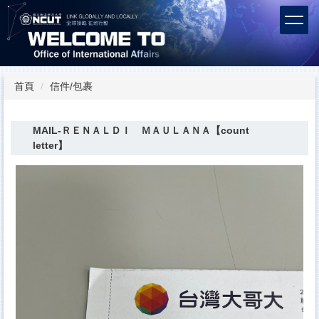
跳
到
主
要
內
容
首頁
信件/包裹
區
MAIL-ＲＥＮＡＬＤＩ ＭＡＵＬＡＮＡ【count
letter】