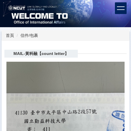
跳
到
主
要
內
容
首頁
信件/包裹
區
MAIL-黃科融【count letter】